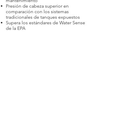
mantenimiento
Presión de cabeza superior en
comparación con los sistemas
tradicionales de tanques expuestos
Supera los estándares de Water Sense
de la EPA
Proporciona un mínimo de seis
pulgadas más de espacio de diseño.
¿Necesitas atención
personalizada? ¡Contáctanos!